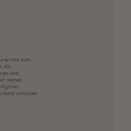
ren mit sich,
. Als
nnen und
it deines
ufigsten
n Hund schützen