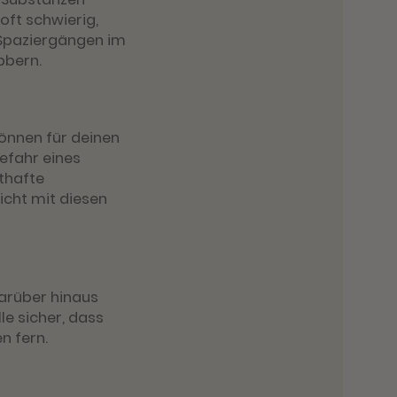
oft schwierig,
d Spaziergängen im
bbern.
können für deinen
Gefahr eines
thafte
icht mit diesen
Darüber hinaus
le sicher, dass
n fern.