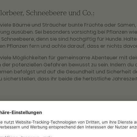
chlorbeer, Schneebeere und Co.:
 viele Bäume und Sträucher bunte Früchte oder Samen,
ung ausüben. Sei besonders vorsichtig bei Pflanzen wie
 Schneebeere, denn sie sind hochgiftig für Hunde. Halt
en Pflanzen fern und achte darauf, dass er nichts davon
s viele Möglichkeiten für gemeinsame Abenteuer mit de
ich der potenziellen Gefahren bewusst zu sein. Indem du
en befolgst und auf die Gesundheit und Sicherheit d
 sicherstellen, dass ihr beide die herbstliche Jahreszei