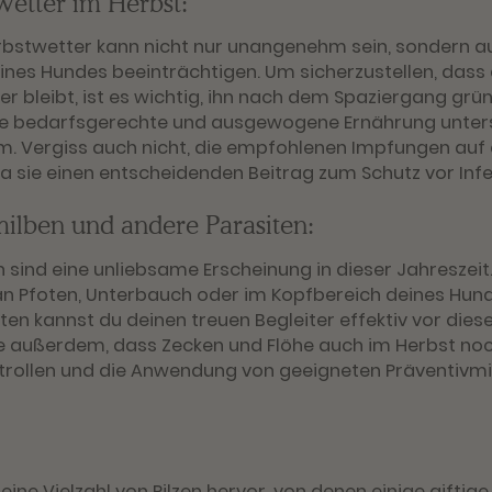
Wetter im Herbst:
rbstwetter kann nicht nur unangenehm sein, sondern a
es Hundes beeinträchtigen. Um sicherzustellen, dass 
 bleibt, ist es wichtig, ihn nach dem Spaziergang grün
ne bedarfsgerechte und ausgewogene Ernährung unterst
. Vergiss auch nicht, die empfohlenen Impfungen au
da sie einen entscheidenden Beitrag zum Schutz vor Infe
milben und andere Parasiten:
sind eine unliebsame Erscheinung in dieser Jahreszeit
an Pfoten, Unterbauch oder im Kopfbereich deines Hund
ten kannst du deinen treuen Begleiter effektiv vor dies
e außerdem, dass Zecken und Flöhe auch im Herbst noch
rollen und die Anwendung von geeigneten Präventivmitt
 eine Vielzahl von Pilzen hervor, von denen einige gifti