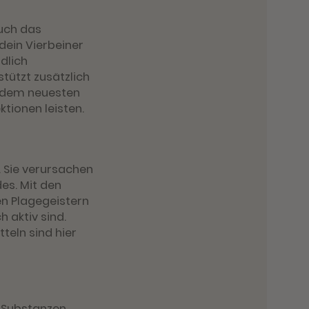
uch das
dein Vierbeiner
dlich
ützt zusätzlich
f dem neuesten
ktionen leisten.
. Sie verursachen
es. Mit den
en Plagegeistern
 aktiv sind.
eln sind hier
ge Substanzen