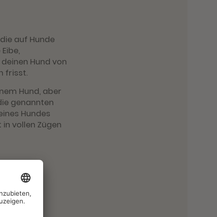
 die auf Hunde
 Eibe,
e deinen Hund von
 frisst.
inem Hund, aber
 die genannten
eines Hundes
t in vollen Zügen