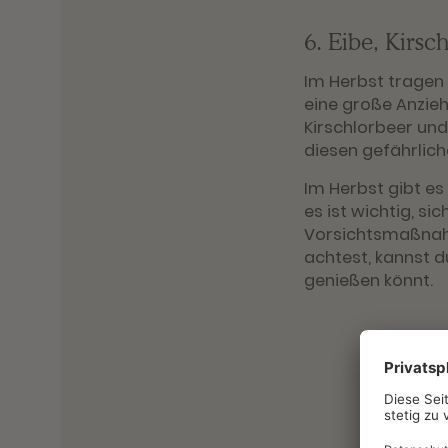
6. Eibe, Kirs
Im Herbst tragen
eine große Anzieh
Kirschlorbeer und
diesen gefährlich
Im Herbst gibt e
es ist wichtig, s
Vorsichtsmaßnahm
achtest, kannst du
genießen könnt.