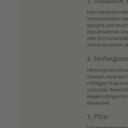
1. Nasskaltes 
Das nasskalte He
Immunsystem dein
gesund und munter
abzutrocknen. Ei
sein Immunsystem
Stand zu halten, 
2. Herbstgras
Herbstgrasmilben 
starken Juckreiz 
richtigen Präpara
schützen. Beacht
Regelmäßige Kont
essenziell.
3. Pilze:
Der Herbst bringt