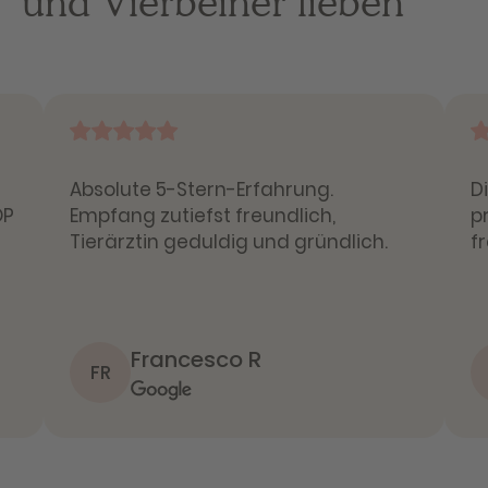
und Vierbeiner lieben
Absolute 5-Stern-Erfahrung.
D
OP
Empfang zutiefst freundlich,
p
Tierärztin geduldig und gründlich.
f
Francesco R
FR