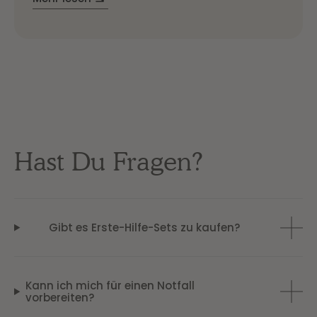
Spezialisierungen an: von Dermatologie und
Zahnheilkunde über Innere Medizin bis hin zur
Chirurgie. filu vereint also vielfältiges Wissen
und kann Dich umfassend versorgen. Unsere
Standorte sind darüber hinaus auf Klinikniveau
ausgestattet: Ultraschall, Röntgen,
Zahnröntgen, Labor und zwei OPs.
Hast Du Fragen?
Gibt es Erste-Hilfe-Sets zu kaufen?
Kann ich mich für einen Notfall
vorbereiten?