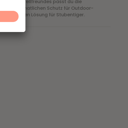
til deines Fellfreundes passt du die
– vom monatlichen Schutz für Outdoor-
ur flexibleren Lösung für Stubentiger.