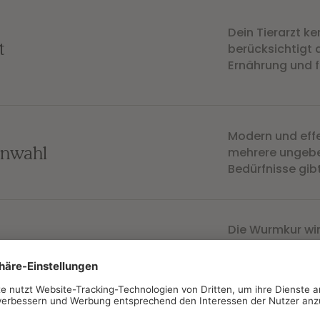
Dein Tierarzt ke
t
berücksichtigt 
Ernährung und f
Modern und eff
enwahl
mehrere ungebe
Bedürfnisse gib
Die Wurmkur wir
einfach im Lieb
die Haut.