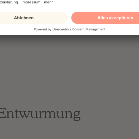
Je nach Lebenss
e
Entwurmung an 
Abenteurer bis z
r Entwurmung