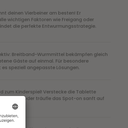
nnt deinen Vierbeiner am besten! Er
alle wichtigen Faktoren wie Freigang oder
indet die perfekte Entwurmungsstrategie.
ektiv: Breitband-Wurmmittel bekämpfen gleich
tene Gäste auf einmal. Für besondere
t es speziell angepasste Lösungen.
d zum Kinderspiel! Verstecke die Tablette
lingssnack oder träufle das Spot-on sanft auf