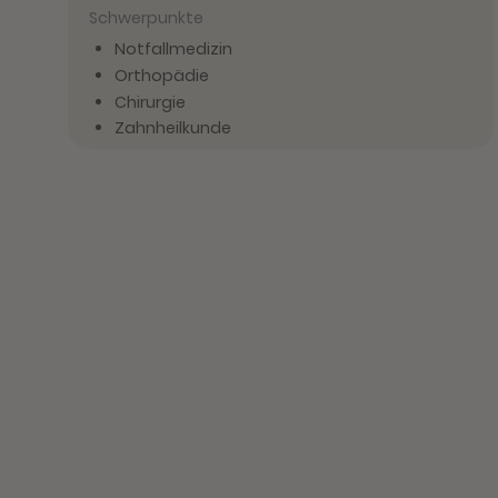
Schwerpunkte
Notfallmedizin
Orthopädie
Chirurgie
Zahnheilkunde
Vita
seit 2025 bei filu
davor 8 Jahre Tierärztin im Praxisbetrieb
1 Jahr Internship
2018 Approbation