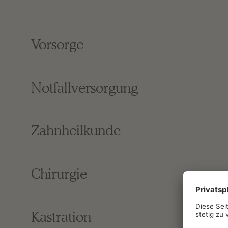
Vorsorge
Notfallversorgung
Zahnheilkunde
Chirurgie
Kastration