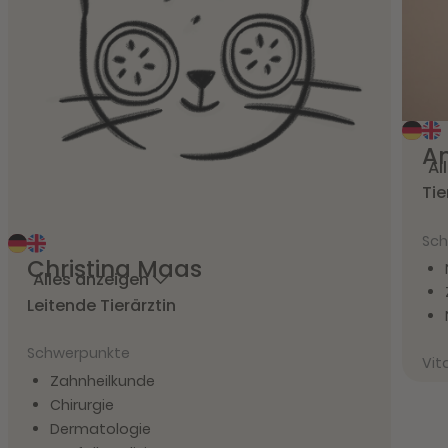
A
Al
Tie
Sch
Christina
Maas
Alles anzeigen
Leitende Tierärztin
Schwerpunkte
Vit
Zahnheilkunde
Chirurgie
Dermatologie