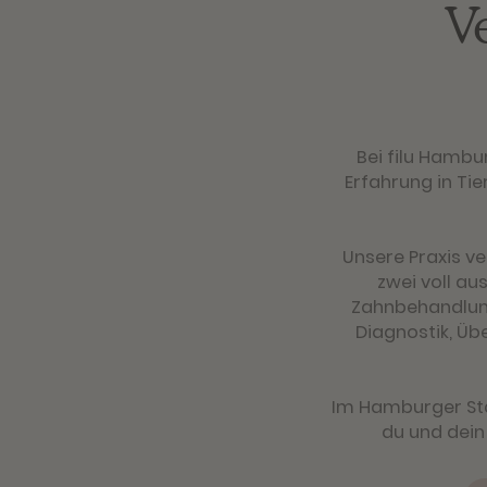
V
Bei filu Hambu
Erfahrung in Ti
Unsere Praxis ve
zwei voll au
Zahnbehandlung
Diagnostik, Üb
Im Hamburger Sta
du und dein