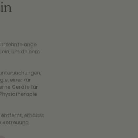
in
jahrzehntelange
g ein, um deinem
inuntersuchungen,
ie, einer für
erne Geräte für
 Physiotherapie
ntfernt, erhältst
e Betreuung.