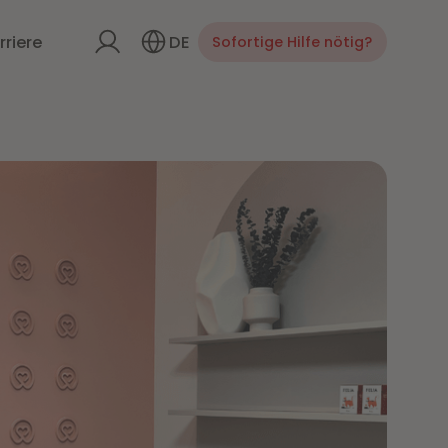
DE
rriere
Sofortige Hilfe nötig?