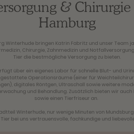
ersorgung & Chirurgie 
Hamburg
rg Winterhude bringen Katrin Fabritz und unser Team 
ermedizin, Chirurgie, Zahnmedizin und Notfallversorgun
Tier die bestmögliche Versorgung zu bieten.
rfügt über ein eigenes Labor für schnelle Blut- und Ur
sgestattete Operationsräume (einer für Weichteilchirurg
en), digitales Röntgen, Ultraschall sowie weitere mod
erwachung und Behandlung. Zusätzlich bieten wir auch
sowie einen Tierfriseur an.
dtteil Winterhude, nur wenige Minuten von Mundsburg e
 Tier bei uns vertrauensvolle, fachkundige und liebevoll