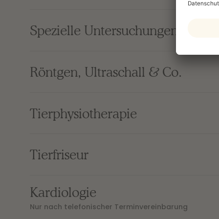
Spezielle Untersuchungen
Röntgen, Ultraschall & Co.
Tierphysiotherapie
Tierfriseur
Kardiologie
Nur nach telefonischer Terminvereinbarung