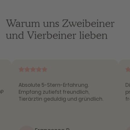
Warum uns Zweibeiner
und Vierbeiner lieben
Absolute 5-Stern-Erfahrung.
D
OP
Empfang zutiefst freundlich,
p
Tierärztin geduldig und gründlich.
f