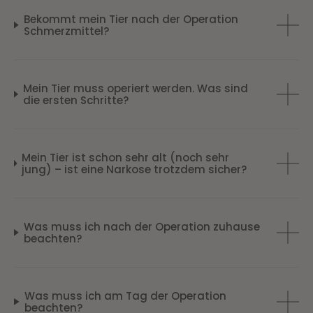
Nachsorge
: Wir bieten eine umfassende
Bekommt mein Tier nach der Operation
Nachsorge, um sicherzustellen, dass Dein
Schmerzmittel?
Tier nach einer Operation optimal versorgt
ist und schnellstmöglich wieder zu Kräften
kommt.
Mein Tier muss operiert werden. Was sind
Bei filu kannst Du darauf vertrauen, dass Dein
die ersten Schritte?
Tier in besten Händen ist. Unsere erfahrenen
Tierärztinnen & Tierärzte und das engagierte
Fachpersonal setzen sich dafür ein, dass Dein
Tier die bestmögliche Versorgung erhält.
Mein Tier ist schon sehr alt (noch sehr
jung) – ist eine Narkose trotzdem sicher?
Was muss ich nach der Operation zuhause
beachten?
Was muss ich am Tag der Operation
beachten?