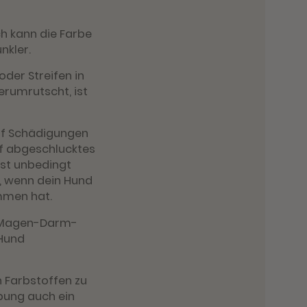
h kann die Farbe
nkler.
der Streifen in
rumrutscht, ist
uf Schädigungen
f abgeschlucktes
est unbedingt
e, wenn dein Hund
ommen hat.
en Magen-Darm-
 Hund
n Farbstoffen zu
rbung auch ein