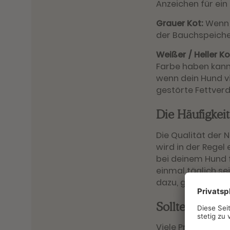
Anzeichen für ein
Grauer Kot:
Wenn 
der Bauchspeicheld
Weißer / Heller Ko
Farbe haben kann.
wenn dein Hund vi
gestörte Fettver
Die Häufigkeit
Die Qualität der
wird in der Regel
bei deinem Hund 
einmal täglich se
dazu, größere Me
Sollte ich mi
Viele Probleme i