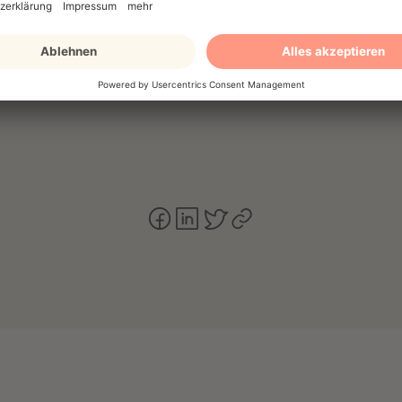
ge dein Hund normal frisst, ausreichend trinkt und sei
 besteht normalerweise kein Grund zur Sorge. Wenn jed
lustlos wirkt und die Schwierigkeiten beim Kotabsetzen a
inen Termin
beim Tierarzt zu vereinbaren.