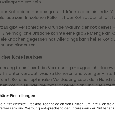
 Gallenproblem sein.
der Kot deines Hundes grau ist, könnte dies ein Indiz für
rüse sein. In solchen Fällen ist der Kot zusätzlich oft fe
t:
Es gibt verschiedene Gründe, warum der Kot deines H
 Eine mögliche Ursache könnte eine große Menge an Kal
ele Knochen gegessen hat. Allerdings kann heller Kot a
dauung hindeuten.
 des Kotabsatzes
 Nahrung beeinflusst die Verdauung maßgeblich. Hochw
 effizienter verdaut, was zu kleineren und weniger Hint
führt. Bei einer optimalen Verdauung setzt dein Hund 
inen Kot ab. Hunde, die mit trockener Nahrung gefütter
ngen Kot auszuscheiden und dies möglicherweise häufi
r gleich Sorgen machen?
m Zusammenhang mit dem Kot lösen sich oft innerhalb