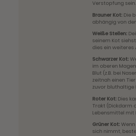
Verstopfung sein
Brauner Kot:
Die 
abhängig von der
Weiße Stellen:
Dei
seinem Kot siehs
dies ein weiteres
Schwarzer Kot:
We
im oberen Magen
Blut (z.B. bei Na
zeitnah einen Tie
zuvor bluthaltige
Roter Kot:
Dies ka
Trakt (Dickdarm 
Lebensmittel mit 
Grüner Kot:
Wenn d
sich nimmt, beste