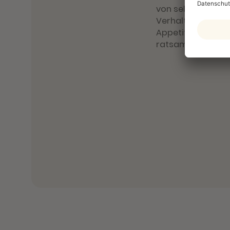
von selbst. Solan
Verhalten zeigt,
Appetit verliert, 
ratsam,
sofort e