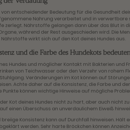
g der Verdauung
t von entscheidender Bedeutung für die Gesundheit dei
fgenommene Nahrung verarbeitet und in verwertbare 
e zerlegt. Nährstoffe gelangen dann über das Blut in d
rgane, während der Rest ausgeschieden wird. Die Men
hrstoffe wirkt sich auf den Kot deines Hundes aus.
stenz und die Farbe des Hundekots bedeute
ines Hundes und möglicher Kontakt mit Bakterien und 
rinken von Teichwasser oder den Verzehr von rohem Fle
 Stuhlgang. Veränderungen im Kot können auf Störung
isen. Achte daher auf die Konsistenz, die Farbe und d
 Punkte können wichtige Hinweise auf mögliche Problem
e der Kot deines Hundes nicht zu hart, aber auch nicht zu
 auf einen Überschuss an unverdaulichem Eiweiß hinwei
breiige Konsistenz kann auf Durchfall hinweisen. Hält er
 abgeklärt werden. Sehr harte Bröckchen können Anzeic