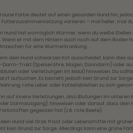
.
braune Farbe deutet auf einen gesunden Hund hin, jedoc
 Futterzusammensetzung variieren – mal heller, mal du
n Hund hat womöglich Würmer, wenn du weiße Stellen o
t. Wenn er mit dem Hintern auch noch auf dem Boden he
 Anzeichen für eine Wurmerkrankung.
nn dein Hund schwarzen Kot ausscheidet, kann dies a
-Darm-Trakt (Speiseröhre, Magen, Dünndarm) oder au
senbluten oder Verletzungen im Maul) hinweisen. Du sollt
rarzt aufsuchen. Es besteht jedoch kein Grund zur Sorg
 Nahrung, rohe Leber oder Kohletabletten zu sich gen
nn auf innere Verletzungen, also Blutungen im unter
oder Darmausgang), hinweisen oder darauf, dass dein
Farbstoffen gegessen hat (z.B. rote Beete).
ein Hund viel Gras frisst oder Lebensmittel mit grüne
ht kein Grund zur Sorge. Allerdings kann eine grüne Fä