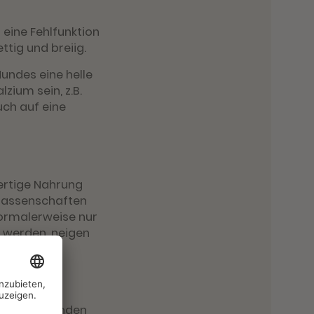
 eine Fehlfunktion
ttig und breiig.
undes eine helle
zium sein, z.B.
uch auf eine
ertige Nahrung
erlassenschaften
normalerweise nur
t werden, neigen
ger zu tun.
 von 24 Stunden