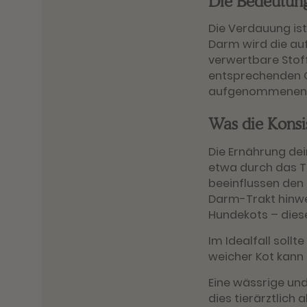
Die Bedeutun
Die Verdauung is
Darm wird die au
verwertbare Stoff
entsprechenden O
aufgenommenen Nä
Was die Konsi
Die Ernährung de
etwa durch das T
beeinflussen den
Darm-Trakt hinwe
Hundekots – diese
Im Idealfall sollt
weicher Kot kann
Eine wässrige und 
dies tierärztlich