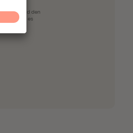
n gewohntes
och dein Hund den
nhalten, ist es