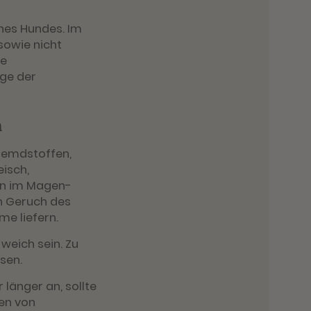
nes Hundes. Im
sowie nicht
ie
ge der
n
Fremdstoffen,
isch,
en im Magen-
en Geruch des
e liefern.
 weich sein. Zu
sen.
 länger an, sollte
hen von