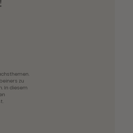
!
ächsthemen.
beiners zu
n. In diesem
den
t.