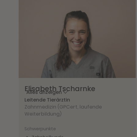
Elisabeth
Tscharnke
Alles anzeigen
Leitende Tierärztin
Zahnmedizin (GPCert, laufende
Weiterbildung)
Schwerpunkte