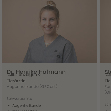
Dr.
Henrike
Hofmann
St
Alles anzeigen
Al
Tierärztin
Tie
Augenheilkunde (GPCert)
For
(GP
Schwerpunkte
Sch
Augenheilkunde