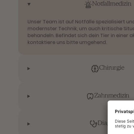
Notfallmedizin
Unser Team ist auf Notfälle spezialisiert un
modernster Technik, um auch kritische Situ
behandeln. Befindet sich dein Tier in einer a
kontaktiere uns bitte umgehend.
Chirurgie
Zahnmedizin
Diagnostik