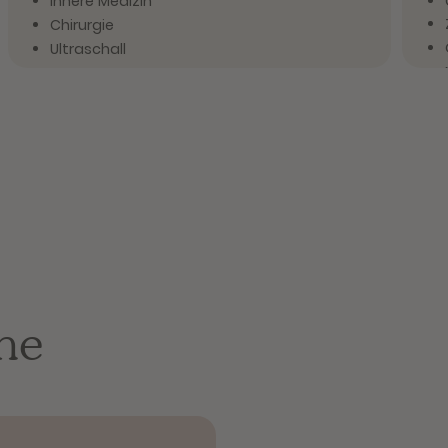
Innere Medizin
Chirurgie
Ultraschall
Vita
Vit
seit 2025 bei filu
davor 4 Jahre Tierärztin im Praxisbetrieb
1 Jahr wissenschaftliche Tätigkeit
2021 Approbation
he