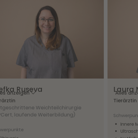
efka
Ruseva
Laura
les anzeigen
Alles an
rärztin
Tierärztin
tgeschrittene Weichteilchirurgie
Cert, laufende Weiterbildung)
Schwerpun
Innere 
werpunkte
Ultrasch