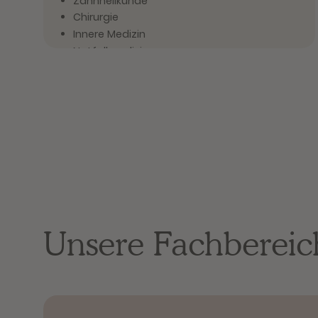
Zahnheilkunde
Chirurgie
Innere Medizin
Notfallmedizin
Vita
seit 2025 bei filu
davor 7 Jahre Tierärztin im Praxisbetrieb
1,5 Jahre wissenschaftliche Tätigkeit
2018 Approbation
Unsere Fachbereic