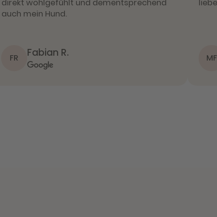
direkt wohlgefühlt und dementsprechend
lieb
auch mein Hund.
Fabian R.
FR
MF