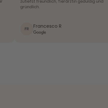
ar
zutiefst freundlich, Tierärztin geduldig und
gründlich.
Francesco R
FR