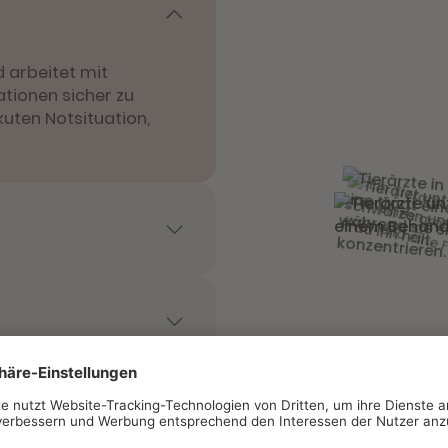
d arbeitet mit
ationen sicher zu
kuten Notsituation,