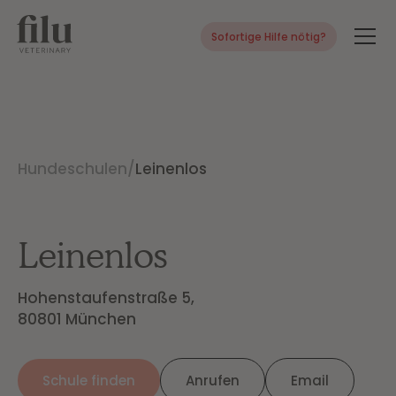
Sofortige Hilfe nötig?
Hundeschulen
/
Leinenlos
Leinenlos
Hohenstaufenstraße 5,

80801 München
Schule finden
Anrufen
Email