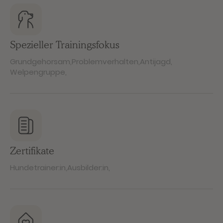
Spezieller Trainingsfokus
Grundgehorsam
,
Problemverhalten
,
Antijagd
,
Welpengruppe
,
Zertifikate
Hundetrainer:in
,
Ausbilder:in
,