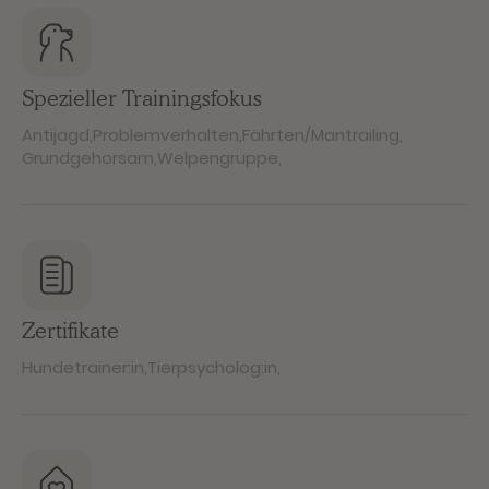
Spezieller Trainingsfokus
Antijagd
,
Problemverhalten
,
Fährten/Mantrailing
,
Grundgehorsam
,
Welpengruppe
,
Zertifikate
Hundetrainer:in
,
Tierpsycholog:in
,