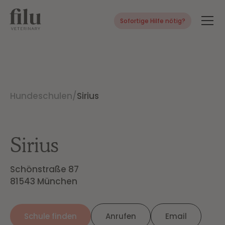
Sofortige Hilfe nötig?
Hundeschulen
/
Sirius
Sirius
Schönstraße 87

81543 München
Schule finden
Anrufen
Email