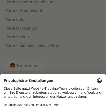
Tierarzt Hamburg Hoheluft
Tierarzt Hannover List
Tierarzt Köln
Tierarzt Frankfurt
Tierarzt Berlin
Tierarzt München Wiener Platz
Deutsch