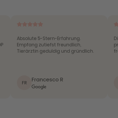
Absolute 5-Stern-Erfahrung.
D
OP
Empfang zutiefst freundlich,
p
Tierärztin geduldig und gründlich.
f
Francesco R
FR