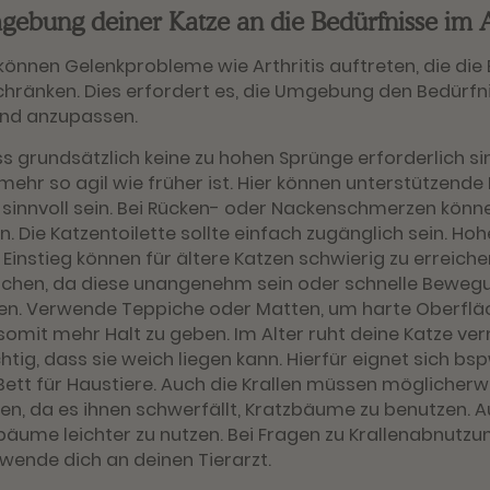
mgebung deiner Katze an die Bedürfnisse im A
können Gelenkprobleme wie Arthritis auftreten, die die
chränken. Dies erfordert es, die Umgebung den Bedürfn
end anzupassen.
s grundsätzlich keine zu hohen Sprünge erforderlich si
ehr so agil wie früher ist. Hier können unterstützende 
innvoll sein. Bei Rücken- oder Nackenschmerzen könn
 Die Katzentoilette sollte einfach zugänglich sein. Ho
instieg können für ältere Katzen schwierig zu erreiche
ächen, da diese unangenehm sein oder schnelle Bewe
en. Verwende Teppiche oder Matten, um harte Oberfl
somit mehr Halt zu geben. Im Alter ruht deine Katze ve
htig, dass sie weich liegen kann. Hierfür eignet sich bsp
ett für Haustiere. Auch die Krallen müssen möglicherw
en, da es ihnen schwerfällt, Kratzbäume zu benutzen. 
bäume leichter zu nutzen. Bei Fragen zu Krallenabnutzu
wende dich an deinen Tierarzt.