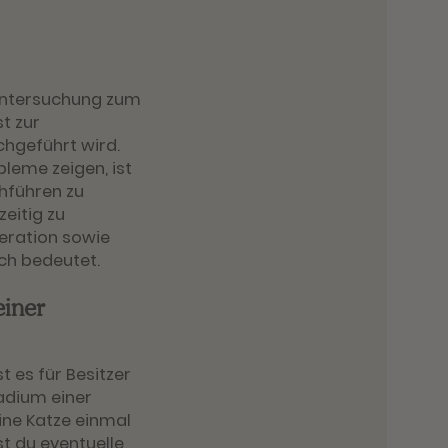
euntersuchung zum
st zur
hgeführt wird.
bleme zeigen, ist
chführen zu
zeitig zu
eration sowie
ich bedeutet.
einer
 es für Besitzer
tadium einer
ine Katze einmal
st du eventuelle