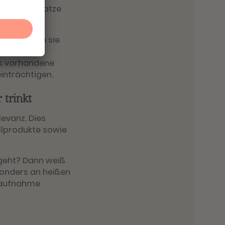
st deiner Katze
hieht, wenn sie
isse
its vorhandene
inträchtigen.
 trinkt
levanz. Dies
llprodukte sowie
geht? Dann weiß
esonders an heißen
eraufnahme