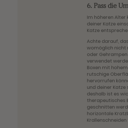
6. Pass die U
Im höheren Alter 
deiner Katze eins
Katze entsprech
Achte darauf, das
womöglich nicht m
oder Gehrampen s
verwendet werden.
Boxen mit hohem E
rutschige Oberfl
hervorrufen könn
und deiner Katze 
deshalb ist es wic
therapeutisches B
geschnitten werd
horizontale Kratz
Krallenschneiden 