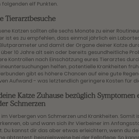
n folgenden elf Punkten.
e Tierarztbesuche
ne Katzen sollten alle sechs Monate zu einer Routin
er ist es zu empfehlen, dass einmal jährlich ein Laborte
Blutparameter und damit der Organe deiner Katze durc
 über 10 Jahre alt sein oder bereits gesundheitliche Pro
ere Kontrollen nach Einschätzung eures Tierarztes dur
tineuntersuchungen helfen, potentielle Krankheiten früh
verbunden gibt es höhere Chancen auf eine gute Regen
ven Aufwand - was letztendlich geringere Kosten für d
deine Katze Zuhause bezüglich Symptomen 
der Schmerzen
s im Verbergen von Schmerzen und Krankheiten. Somit ist
erkennen, ob und wann sich ihr Vierbeiner im Anfangss
t. Du kannst dir das aber etwas erleichtern, wenn du de
he abtastest, beispielsweise bei der Fellpflege. So kann