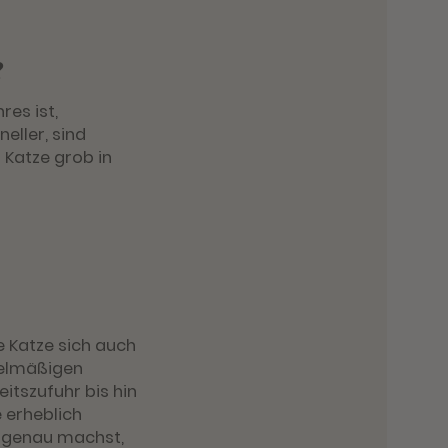
?
res ist,
eller, sind
 Katze grob in
e Katze sich auch
gelmäßigen
itszufuhr bis hin
 erheblich
s genau machst,