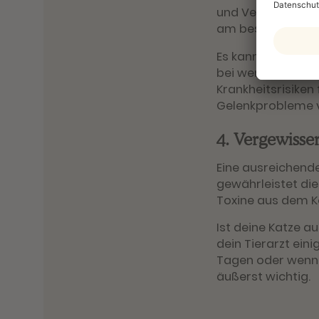
und Vergleich zu 
am besten gleich
Es kann ebenso se
bei weniger Aktiv
Krankheitsrisiken 
Gelenkprobleme v
4. Vergewisser
Eine ausreichende
gewährleistet die
Toxine aus dem K
Ist deine Katze 
dein Tierarzt ein
Tagen oder wenn 
äußerst wichtig.