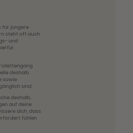
s für jüngere
rn steht oft auch
egs- und
ierfür
 Toilettengang
telle deshalb
e sowie
gänglich sind.
uche deshalb,
ngen auf deine
ssere dich, dass
erfordert fühlen