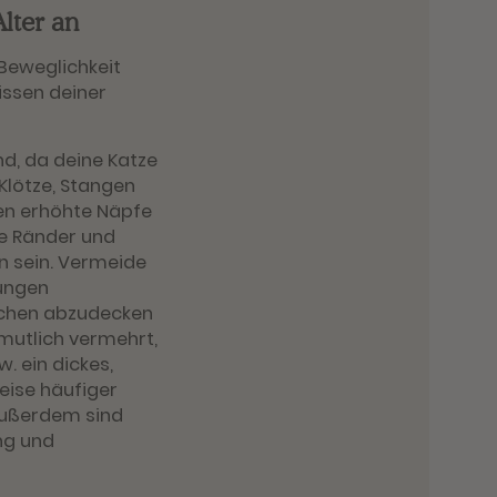
lter an
 Beweglichkeit
issen deiner
nd, da deine Katze
Klötze, Stangen
en erhöhte Näpfe
he Ränder und
n sein. Vermeide
gungen
ächen abzudecken
rmutlich vermehrt,
w. ein dickes,
eise häufiger
Außerdem sind
ng und