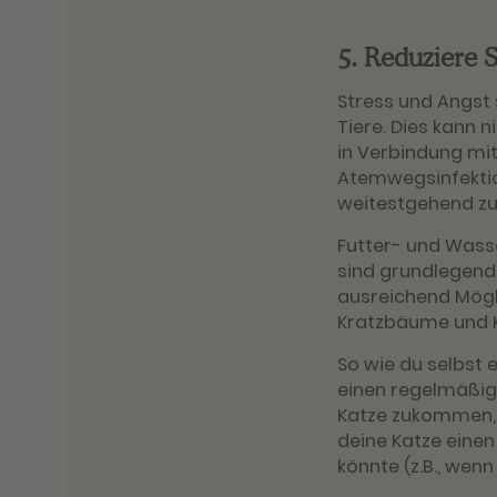
5. Reduziere S
Stress und Angst 
Tiere. Dies kann 
in Verbindung mi
Atemwegsinfektio
weitestgehend zu
Futter- und Wasse
sind grundlegende
ausreichend Mögl
Kratzbäume und Ka
So wie du selbst 
einen regelmäßige
Katze zukommen, 
deine Katze einen
könnte (z.B., wen