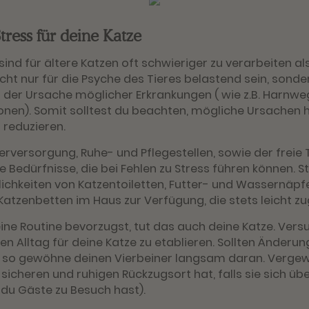
tress für deine Katze
sind für ältere Katzen oft schwieriger zu verarbeiten al
nicht nur für die Psyche des Tieres belastend sein, sonde
t der Ursache möglicher Erkrankungen ( wie z.B. Harnw
nen). Somit solltest du beachten, mögliche Ursachen h
 reduzieren.
rversorgung, Ruhe- und Pflegestellen, sowie der freie
 Bedürfnisse, die bei Fehlen zu Stress führen können. S
ichkeiten von Katzentoiletten, Futter- und Wassernäpf
tzenbetten im Haus zur Verfügung, die stets leicht zu
eine Routine bevorzugst, tut das auch deine Katze. Vers
n Alltag für deine Katze zu etablieren. Sollten Änderu
so gewöhne deinen Vierbeiner langsam daran. Vergewi
 sicheren und ruhigen Rückzugsort hat, falls sie sich üb
n du Gäste zu Besuch hast).