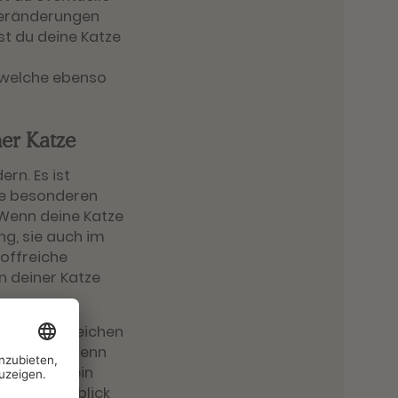
Veränderungen
est du deine Katze
, welche ebenso
ner Katze
rn. Es ist
die besonderen
 Wenn deine Katze
ng, sie auch im
toffreiche
n deiner Katze
n erstes Anzeichen
m Appetit (wenn
leidet). Dein
einen Überblick