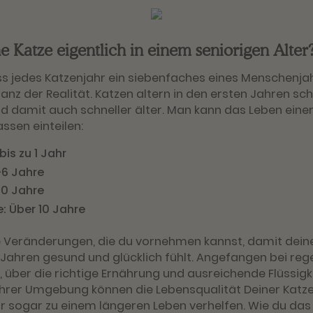
 Katze eigentlich in einem seniorigen Alter
ss jedes Katzenjahr ein siebenfaches eines Menschenjah
anz der Realität. Katzen altern in den ersten Jahren schn
nd damit auch schneller älter. Man kann das Leben einer
ssen einteilen:
is zu 1 Jahr
-6 Jahre
10 Jahre
e: Über 10 Jahre
ine Veränderungen, die du vornehmen kannst, damit dein
 Jahren gesund und glücklich fühlt. Angefangen bei re
 über die richtige Ernährung und ausreichende Flüssigke
hrer Umgebung können die Lebensqualität Deiner Katze
hr sogar zu einem längeren Leben verhelfen. Wie du da