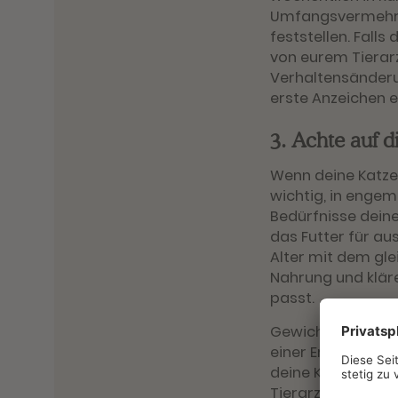
Umfangsvermehru
feststellen. Falls
von eurem Tierar
Verhaltensänderu
erste Anzeichen e
3. Achte auf 
Wenn deine Katze 
wichtig, in engem
Bedürfnisse deine
das Futter für au
Alter mit dem gle
Nahrung und kläre
passt.
Gewichtsverlust is
einer Erkrankung
deine Katze beisp
Tierarzt wiegt de