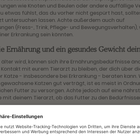
ngen wie Knoten und Beulen oder andere auffällige 
 du etwas fühlst, das du vorher nicht gespürt hast, sollt
zt untersuchen lassen. Achte außerdem auch auf
ngen (Fress-, Trink, Pflege- und Bewegungsverhalten)
iner Erkrankung sein könnten.
die Ernährung und ein gesundes Gewicht dei
älter wird, können sich ihre Ernährungsbedürfnisse ände
 Kontakt mit eurem Tierarzt zu bleiben, der dich über 
r Katze - insbesondere bei Erkrankung - beraten kann.
sgewachsene Katzen gut verträgt, ist es meist in Ordnu
ichen Futter zu versorgen. Achte jedoch auf eine nährs
 mit deinem Tierarzt, ob das Futter zu den Bedürfnisse
t ein häufiges Problem bei älteren Katzen. Er ist oft ei
 und steht häufig sogar in Verbindung mit gesteigerte
ielsweise unter Schilddrüsenüberfunktion oder Diabetes 
ine Katze bei den Routineuntersuchungen und hat stets 