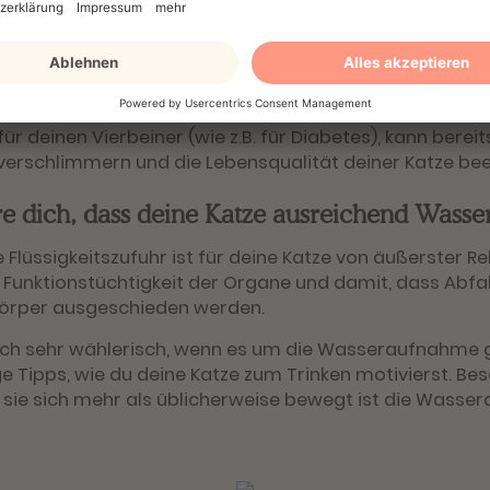
vorhergehenden Besuchen. Sprich ihn bei Gewichtsverlu
 an.
in, dass ältere Katzen an Gewicht zunehmen. Dies gesc
ität die gleiche Kalorienzahl aufnehmen. Dies birgt gew
für deinen Vierbeiner (wie z.B. für Diabetes), kann bere
erschlimmern und die Lebensqualität deiner Katze bee
e dich, dass deine Katze ausreichend Wasser
 Flüssigkeitszufuhr ist für deine Katze von äußerster Re
 Funktionstüchtigkeit der Organe und damit, dass Abfa
örper ausgeschieden werden.
auch sehr wählerisch, wenn es um die Wasseraufnahme 
ige Tipps, wie du deine Katze zum Trinken motivierst. B
sie sich mehr als üblicherweise bewegt ist die Wass